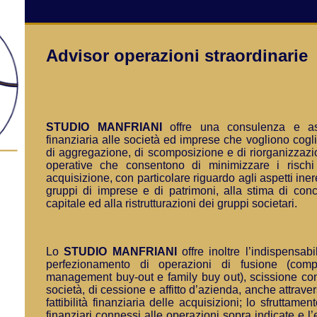
Advisor operazioni straordinarie
STUDIO MANFRIANI
offre una consulenza e ass
finanziaria alle società ed imprese che vogliono cogl
di aggregazione, di scomposizione e di riorganizzazio
operative che consentono di minimizzare i rischi
acquisizione, con particolare riguardo agli aspetti iner
gruppi di imprese e di patrimoni, alla stima di con
capitale ed alla ristrutturazioni dei gruppi societari.
Lo
STUDIO MANFRIANI
offre inoltre l’indispensab
perfezionamento di operazioni di fusione (comp
management buy-out e family buy out), scissione con
società, di cessione e affitto d’azienda, anche attrave
fattibilità finanziaria delle acquisizioni; lo sfruttame
finanziari connessi alle operazioni sopra indicate e l