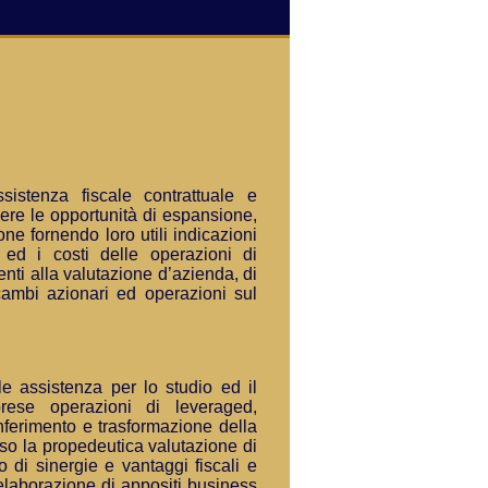
istenza fiscale contrattuale e
iere le opportunità di espansione,
ne fornendo loro utili indicazioni
 ed i costi delle operazioni di
enti alla valutazione d’azienda, di
cambi azionari ed operazioni sul
ile assistenza per lo studio ed il
rese operazioni di leveraged,
ferimento e trasformazione della
rso la propedeutica valutazione di
nto di sinergie e vantaggi fiscali e
’elaborazione di appositi business