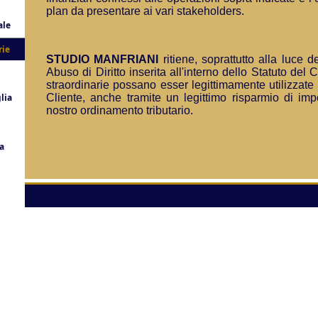
plan da presentare ai vari stakeholders.
ale
rie
STUDIO MANFRIANI
ritiene, soprattutto alla luce 
Abuso di Diritto inserita all'interno dello Statuto del
i
straordinarie possano esser legittimamente utilizzate p
lia
Cliente, anche tramite un legittimo risparmio di imp
nostro ordinamento tributario.
a