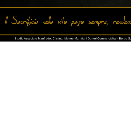
Valuta
Analis
gesti
turna
Studio Associato Manfredo, Cristina, Matteo Manfriani Dottori Commercialisti · Borgo S
Iscri
Firen