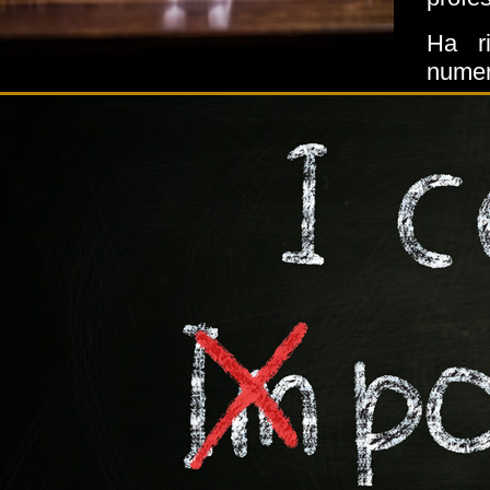
Ha ri
numer
Ha co
econo
Chart
Esper
Conte
Speci
fiscal
di cap
privati
Esper
strate