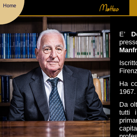
Matteo
Home
E’
D
pres
Manfr
Iscri
Firen
Ha co
1967.
Da ol
tutti
prima
capita
profes