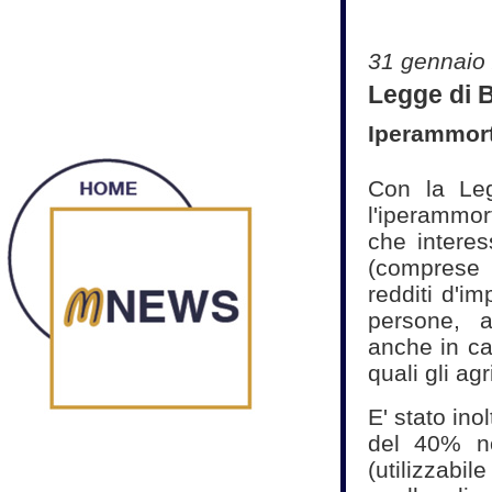
31 gennaio
Legge di B
Iperammort
Con la Leg
l'iperammo
che interess
(comprese l
redditi d'im
persone, a
anche in ca
quali gli ag
E' stato ino
del 40% no
(utilizzabi