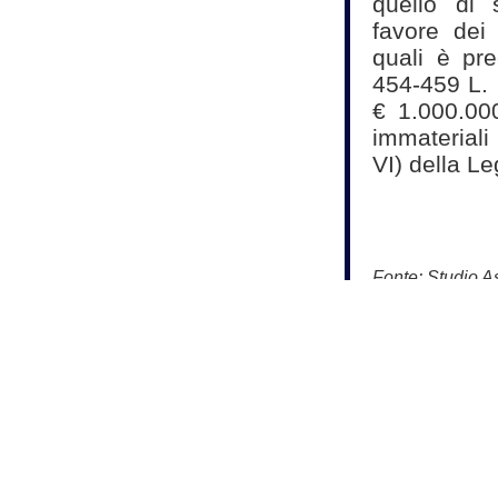
quello di 
favore dei 
quali è pr
454-459 L. 
€ 1.000.00
immateriali
VI) della Le
Fonte:
Studio As
Commercialisti