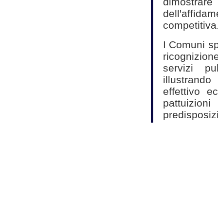
dimostr
dell'affida
competitiva
I Comuni sp
ricognizion
servizi pu
illustrando
effettivo e
pattuizio
predisposiz
della relaz
20 Tusp).
La deliber
esser carat
che giustif
una procedu
gestione del