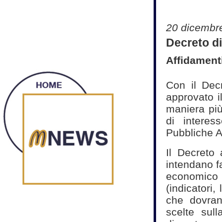
20 dicembr
Decreto di 
Affidament
Con il Decr
approvato i
maniera più
di intere
Pubbliche A
Il Decreto
intendano fa
economico g
(indicatori, 
che dovran
scelte sull