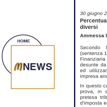
30 giugno 
Percentua
diversi
Ammessa la
Secondo l
(sentenza 1
Finanziari
desunte da 
ed utilizza
impresa anc
In questo c
prova, in 
pretesa tri
d'imposta e