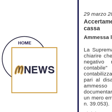
29 marzo 2
Accertame
cassa
Ammessa la
La Suprema
chiarire ch
negativo 
contabile
contabilizz
pari al dis
ammesso c
documentar
un mero err
n. 39.053).