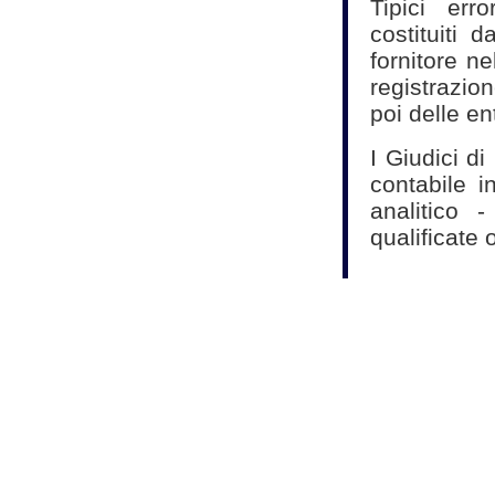
Tipici err
costituiti 
fornitore n
registrazio
poi delle en
I Giudici d
contabile 
analitico -
qualificate 
Fonte:
Studio As
Commercialisti