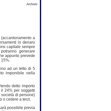
Archivio
io (accantonamento a
versamenti in denaro
borsi capitale sempre
1 potranno generare
che appunto prevede
l 15%.
ino ad un tetto di 5
to imponibile nella
rtendo detto importo
 il 24% per soggetti
 e società di persone)
 o cedere a terzi.
arà possibile previa