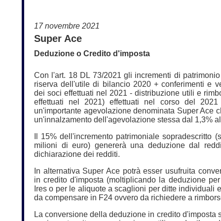
17 novembre 2021
Super Ace
Deduzione o Credito d'imposta
Con l'art. 18 DL 73/2021 gli incrementi di patrimon
riserva dell'utile di bilancio 2020 + conferimenti e 
dei soci effettuati nel 2021 - distribuzione utili e rim
effettuati nel 2021) effettuati nel corso del 202
un'importante agevolazione denominata Super Ace 
un'innalzamento dell'agevolazione stessa dal 1,3% a
Il 15% dell'incremento patrimoniale sopradescritto (s
milioni di euro) genererà una deduzione dal reddi
dichiarazione dei redditi.
In alternativa Super Ace potrà esser usufruita conve
in credito d'imposta (moltiplicando la deduzione per
Ires o per le aliquote a scaglioni per ditte individuali
da compensare in F24 ovvero da richiedere a rimborso
La conversione della deduzione in credito d'imposta s