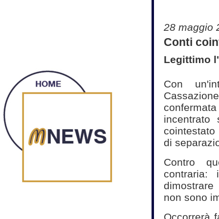
28 maggio 
Conti coin
Legittimo l
Con un'in
Cassazione 
confermata 
incentrato
cointestato
di separazi
Contro q
contraria:
dimostrare 
non sono imp
Occorrerà f