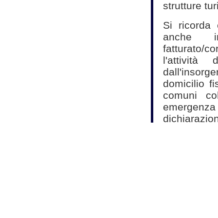
strutture tur
Si ricorda
anche i
fatturato/c
l'attivit
dall'insor
domicilio f
comuni col
emergenza
dichiarazio
Fonte:
Studio As
Commercialisti