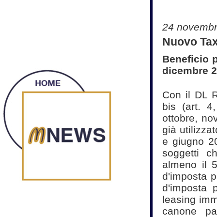
24 novembr
Nuovo Tax 
Beneficio 
dicembre 
Con il DL R
bis (art. 
ottobre, n
già utilizza
e giugno 20
soggetti c
almeno il 
d'imposta p
d'imposta 
leasing immo
canone pag