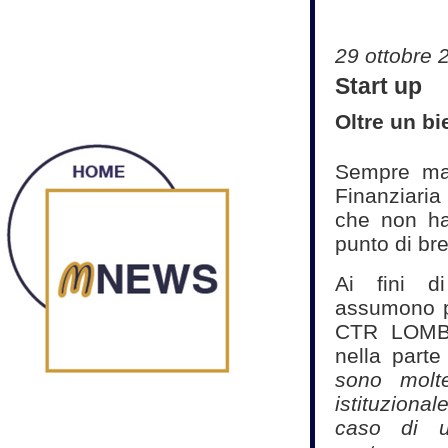
29 ottobre 
Start up
Oltre un bi
Sempre magg
Finanziaria
che non ha
punto di br
Ai fini d
assumono par
CTR LOMBA
nella part
sono molt
istituziona
caso di u