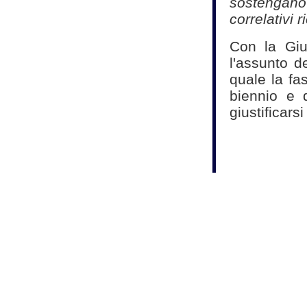
sostengano 
correlativi r
Con la Giu
l'assunto d
quale la fa
biennio e 
giustificars
Fonte:
Studio Ma
Commercialisti