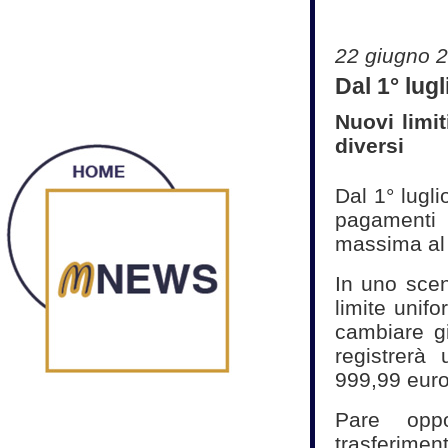
22 giugno 
Dal 1° lug
Nuovi limit
diversi
Dal 1° lugli
pagamenti i
massima al l
In uno scen
limite unifo
cambiare g
registrerà
999,99 euro
Pare oppo
trasferimen