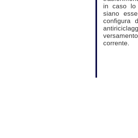
in caso lo 
siano esse
configura 
antiricicla
versamento
corrente.
Fonte:
Studio Ma
Commercialisti