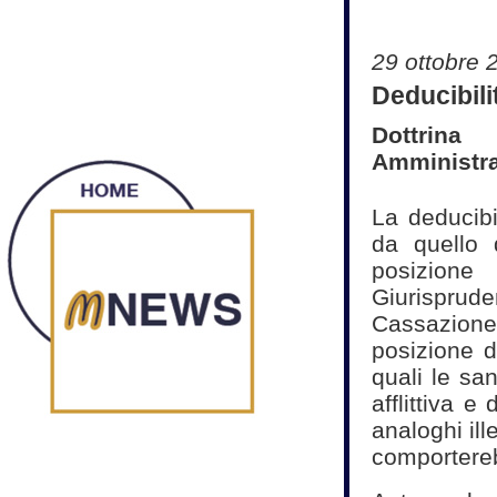
29 ottobre 
Deducibilit
Dottrina
Amministra
La deducibi
da quello 
posizione
Giurispru
Cassazione 
posizione d
quali le sa
afflittiva e 
analoghi ill
comportereb