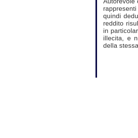
Autorevole d
rappresent
quindi dedu
reddito ris
in particola
illecita, e
della stessa
Fonte:
Studio As
Commercialisti