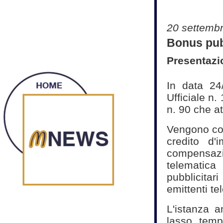
20 settemb
Bonus pub
Presentazi
In data 24
Ufficiale n
n. 90 che at
Vengono cos
credito d'
compensa
telematic
pubblicitar
emittenti te
L'istanza 
lasso temp