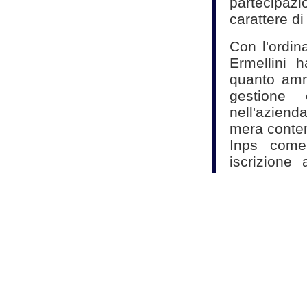
partecipaz
carattere di
Con l'ordin
Ermellini 
quanto ammi
gestione
nell'azien
mera contem
Inps come
iscrizione
"rimane se
singola fatt
personale a
abituale e 
gestione co
Fonte:
Studio Ma
Commercialisti