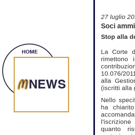
27 luglio 2
Soci ammin
Stop alla 
La Corte d
rimettono 
contribuzio
10.076/2011)
alla Gesti
(iscritti al
Nello speci
ha chiarit
accomanda
l'iscrizion
quanto ris