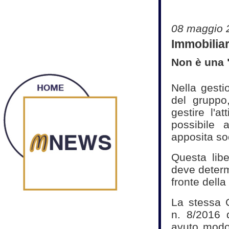
08 maggio 
Immobilia
Non è una 
Nella gesti
del gruppo
gestire l'a
possibile 
apposita so
Questa lib
deve determ
fronte della
La stessa G
n. 8/2016 
avuto modo 