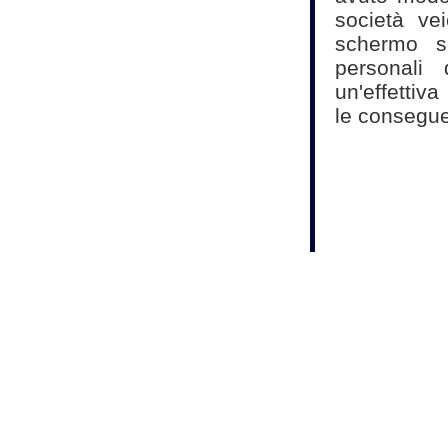
società v
schermo so
personali 
un'effettiv
le consegue
Fonte:
Studio A
Commercialisti