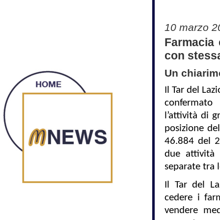
10 marzo 2
Farmacia e
con stessa
Un chiarim
Il Tar del La
confermato l
l’attività di
posizione del
46.884 del 2
due attivit
separate tra l
Il Tar del L
cedere i far
vendere medi