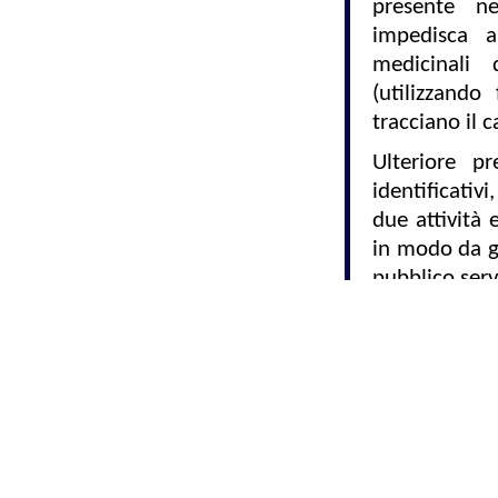
presente n
impedisca a
medicinali 
(utilizzando
tracciano il 
Ulteriore pre
identificativi
due attività 
in modo da g
pubblico serv
Fonte:
Studio As
Commercialisti