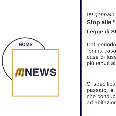
09 gennaio
Stop alle 
Legge di St
Dal periodo
"prima casa
case di lus
più tenuti 
Si specific
passato, è 
che conduce
ad abitazion