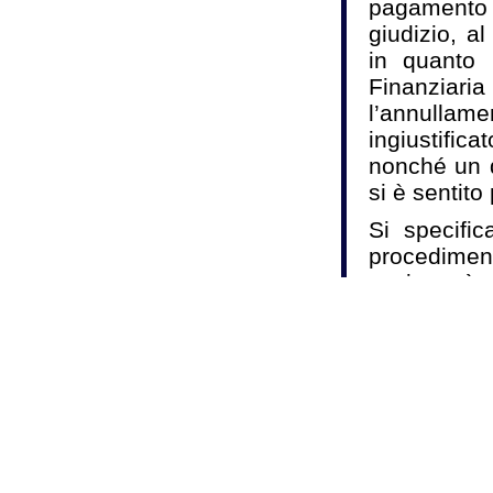
pagamento d
giudizio, a
in quanto 
Finanzia
l’annullame
ingiustif
nonché un d
si è sentit
Si specifi
procedimento
casi potrà 
non solo il
quello non
dell’equi
ingiustifica