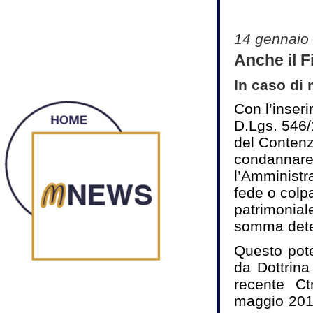
14 gennaio
Anche il F
In caso di 
Con l’inser
D.Lgs. 546/
del Contenzi
condannare
l’Amministr
fede o colp
patrimonial
somma deter
Questo pote
da Dottrina
recente C
maggio 2015