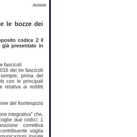
Archivio
ne le bozze dei
pposito codice 2 il
o già presentato in
e fascicoli
2016 dei tre fascicoli
sempre, prima del
eb con le principali
 relativa ai redditi
ve del frontespizio
one integrativa” che,
coglie due codici: 1
azione correttiva
l contribuente voglia
omunicazioni inviate