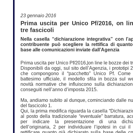
23 gennaio 2016
Prima uscita per Unico Pf/2016, on li
tre fascicoli
Nella casella “dichiarazione integrativa” con l’a
contribuente può scegliere la rettifica di quant
base alle comunicazioni inviate dall’Agenzia
Prima uscita per Unico Pf/2016,|on line le bozze dei tr
Disponibili da oggi, sul sito dell’Agenzia, i prototipi 
che compongono il “pacchetto” Unico Pf. Come 
battesimo ufficiale, il modello sfila in bozza sul w
novità normative che influiscono sulla dichiarazione
conseguiti nell’anno d’imposta 2015.
Ma, andiamo subito al dunque, cominciando dalle nuo
del fascicolo 1.
Qui, la prima modifica riguarda la casella “Dichiarazi
al posto della tradizionale “eventuale” barratura, ac
per indicare la presentazione di una dichiar
dell’originaria, 2 per individuare l’ipotesi in cui i
rettificare quanto già dichiarato sulla base delle c