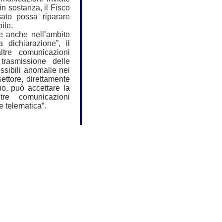
n sostanza, il Fisco
ssato possa riparare
ile.
de anche nell’ambito
 dichiarazione”, il
ltre comunicazioni
 trasmissione delle
ssibili anomalie nei
 settore, direttamente
uo, può accettare la
tre comunicazioni
e telematica”.
ori dipendenti, e ad
 mila euro, passa da
eva preso il via da
) e precisato che la
 universitari e dei
mazione del reddito
r erogato a titolo di
rpef; dal 2015, per
sario:
ella quota di reddito
i in Italia