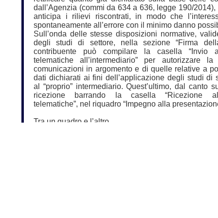
dall’Agenzia (commi da 634 a 636, legge 190/2014), i
anticipa i rilievi riscontrati, in modo che l’intere
spontaneamente all’errore con il minimo danno possib
Sull’onda delle stesse disposizioni normative, vali
degli studi di settore, nella sezione “Firma della
contribuente può compilare la casella “Invio a
telematiche all’intermediario” per autorizzare la
comunicazioni in argomento e di quelle relative a po
dati dichiarati ai fini dell’applicazione degli studi di
al “proprio” intermediario. Quest’ultimo, dal canto s
ricezione barrando la casella “Ricezione al
telematiche”, nel riquadro “Impegno alla presentazion
Tra un quadro e l’altro
Considerato che l’importo del bonus Irpef ai lavorat
alcune categorie assimilate, con un reddito fino a 26
640 a 960 euro all’anno (nel 2014 l’agevolazione av
maggio e, quindi, riguardava non dodici, ma otto mesi
quota di reddito esente dei ricercatori e docenti
lavoratori rientrati in Italia concorre alla for
complessivo ai fini del bonus, mentre rimane fuori il Tf
parte integrativa della retribuzione, soggetta a I
verificare il rispetto del limite dei 26 mila euro è neces
• aggiungere alla base imponibile Irpef l’ammontare d
esente prevista per i ricercatori e per i lavoratori rientrat