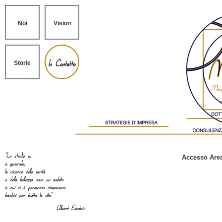
Noi
Vision
In Contatto
Storie
"Lo studio e,
Accesso Area
in generale,
la ricerca della verità
e della bellezza sono un ambito
in cui ci è permesso rimanenere
bambini per tutta la vita"
Albert Einstein