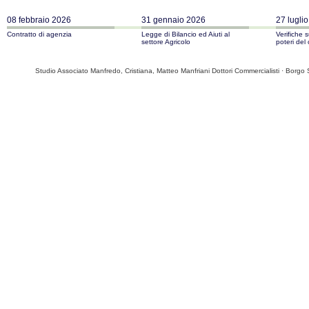
08 febbraio 2026
31 gennaio 2026
27 lugli
Contratto di agenzia
Legge di Bilancio ed Aiuti al
Verifiche su
settore Agricolo
poteri del
Studio Associato Manfredo, Cristiana, Matteo Manfriani Dottori Commercialisti · Borgo