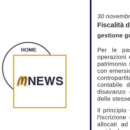
30 novembr
Fiscalità d
gestione go
Per le pas
operazioni 
patrimonio 
con emersio
contropartit
contabile d
disavanzo d
delle stesse 
Il principi
l'iscrizione
allocati a